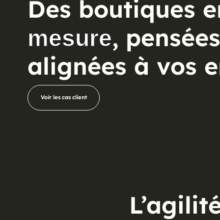
Des boutiques e
, pensée
mesure
alignées à vos 
Voir les cas client
Voir les cas client
L’agilit