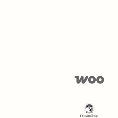
de
commerce
és
 sur le catalogue produits,
rs de fidélisation.
sieurs marchands, avec une gestion
 de commissions.