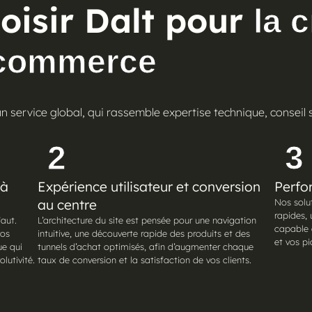
oisir Dalt pour
la 
e-commerce
un service global, qui rassemble expertise technique, conse
2
3
 à
Expérience utilisateur et conversion
Perfor
au centre
Nos solu
rapides, 
aut.
L’architecture du site est pensée pour une navigation
capable 
vos
intuitive, une découverte rapide des produits et des
et vos pi
ue qui
tunnels d’achat optimisés, afin d’augmenter chaque
lutivité.
taux de conversion et la satisfaction de vos clients.