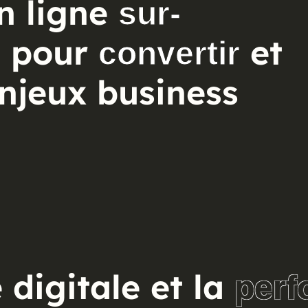
n ligne
sur-
s pour
et
convertir
enjeux business
é digitale et la
perf