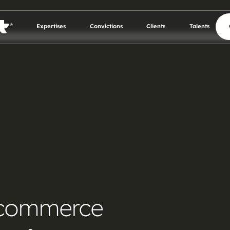
Expertises
Convictions
Clients
Talents
Expertises
Convictions
Clients
Talents
e-commerce