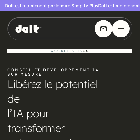
Dalt est maintenant partenaire Shopify Plus
Dalt est maintenant
ACCUEIL
>
IT
>
IA
CONSEIL ET DÉVELOPPEMENT IA
SUR MESURE
Libérez le potentiel
de
l’IA pour
transformer