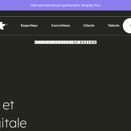
Dalt est maintenant partenaire Shopify Plus
Expertises
Convictions
Clients
Talents
Expertises
Convictions
Clients
Talents
ACCUEIL
>
DESIGN
>
UI DESIGN
 et
itale