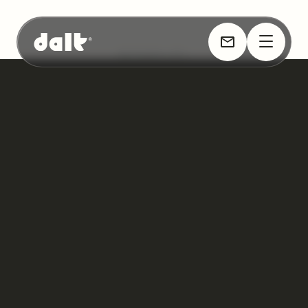
ACCUEIL
>
IT
>