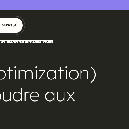
Contact
MPLE POUDRE AUX YEUX ?
timization)
oudre aux