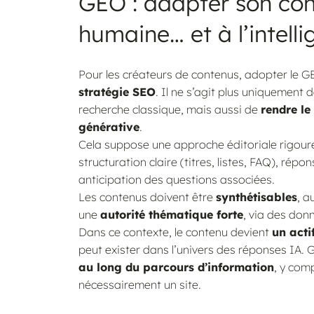
GEO : adapter son cont
humaine… et à l’intellig
Pour les créateurs de contenus, adopter le G
stratégie SEO
. Il ne s’agit plus uniquement 
recherche classique, mais aussi de
rendre le
générative
.
Cela suppose une approche éditoriale rigoureu
structuration claire (titres, listes, FAQ), rép
anticipation des questions associées.
Les contenus doivent être
synthétisables
, a
une
autorité thématique forte
, via des don
Dans ce contexte, le contenu devient
un acti
peut exister dans l’univers des réponses IA.
au long du parcours d’information
, y comp
nécessairement un site.