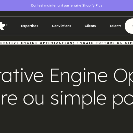
Dalt est maintenant partenaire Shopify Plus
Expertises
Convictions
Clients
Talents
Expertises
Convictions
Clients
Talents
ERATIVE ENGINE OPTIMIZATION) : VRAIE RUPTURE OU SI
tive Engine Op
ture ou simple p