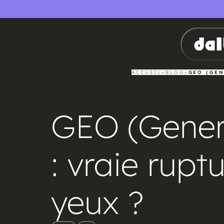
SEO
IA
ACCUEIL
>
BLOG
>
GEO (GEN
GEO (Genera
: vraie rup
yeux ?