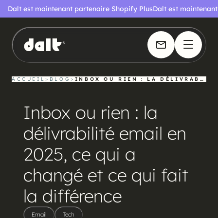
Email
Tech
Dalt est maintenant partenaire Shopify Plus
Dalt est maintenant
ACCUEIL
>
BLOG
>
INBOX OU RIEN : LA DÉLIVRABILITÉ EMAIL EN 2025, CE QUI A CHANGÉ ET CE QUI FAIT LA DIFFÉRENCE
Inbox ou rien : la
délivrabilité email en
2025, ce qui a
changé et ce qui fait
la différence
Email
Tech